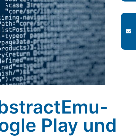
AbstractEmu-
oogle Play und