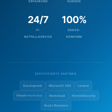
ERFAHRUNG
KUNDEN
24/7
100%
IT-
DSGVO-
NOTFALLSERVICE
KONFORM
ZERTIFIZIERTE PARTNER:
Securepoint
Microsoft 365
Lenovo
Veeam
Nextcloud
HornetSecurity
Pro Partner
Avast Business