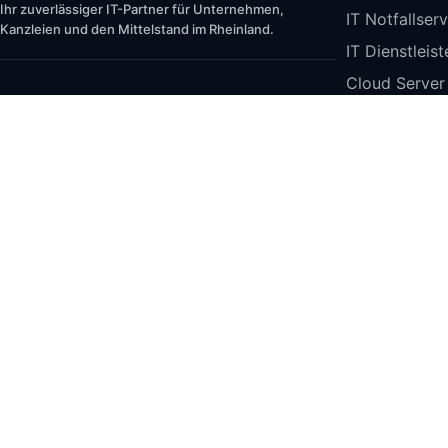
Ihr zuverlässiger IT-Partner für Unternehmen,
IT Notfallser
Kanzleien und den Mittelstand im Rheinland.
IT Dienstleis
Cloud Serve
IT Security
Kontakt
DATEV
Soft- und Ha
Stüber Computer
Kirchstraße 48
IT-Betreuung
40227 Düsseldorf
Telefon: +49 211 9779 958
E-Mail: info@stueber-computer.com