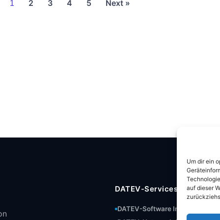
2
3
4
5
Next »
1
Um dir ein 
Geräteinfor
Technologie
auf dieser W
DATEV-Services
zurückziehs
DATEV-Software Installation
on