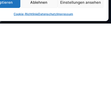
IT Systembetreuung Düsseldorf
ptieren
Ablehnen
Einstellungen ansehen
IT Systembetreuung Neuss
Cookie-Richtlinie
Datenschutz
Impressum
IT Systembetreuung Köln
t
IT Systembetreuung Meerbusch
IT Systembetreuung Ratingen
IT Systembetreuung Wuppertal
IT Systembetreuung Mönchengladbach
IT Systembetreuung Krefeld
EDV Systemhaus Düsseldorf
IT Service Düsseldorf