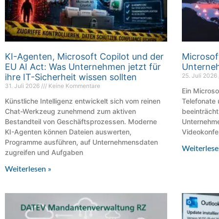
KI-Agenten, Microsoft Copilot und der
Microsof
EU AI Act: Was Unternehmen jetzt für
Unterneh
ihre IT-Sicherheit wissen sollten
25. Juli 2026
31. Juli 2026
Keine Kommentare
Ein Micros
Künstliche Intelligenz entwickelt sich vom reinen
Telefonate 
Chat-Werkzeug zunehmend zum aktiven
beeinträcht
Bestandteil von Geschäftsprozessen. Moderne
Unternehmen
KI-Agenten können Dateien auswerten,
Videokonfe
Programme ausführen, auf Unternehmensdaten
Weiterlese
zugreifen und Aufgaben
Weiterlesen »