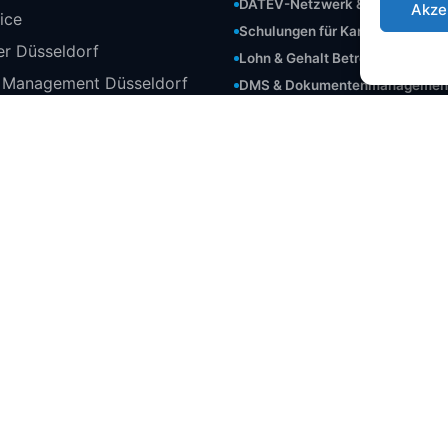
DATEV-Netzwerk & Server
Akze
vice
Schulungen für Kanzleien
ter Düsseldorf
Lohn & Gehalt Betreuung
r Management Düsseldorf
DMS & Dokumentenmanagemen
DATEV-Datensicherung
DATEV-Notfall-Support
rdware Schulungen
 Steuerberater