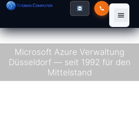
Microsoft Azure Verwaltung
Düsseldorf — seit 1992 für den
Mittelstand