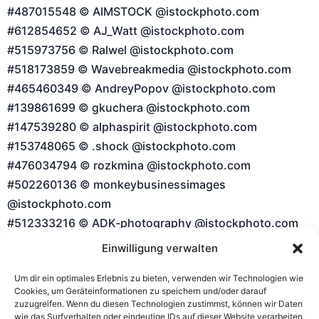
#487015548 © AIMSTOCK @istockphoto.com
#612854652 © AJ_Watt @istockphoto.com
#515973756 © Ralwel @istockphoto.com
#518173859 © Wavebreakmedia @istockphoto.com
#465460349 © AndreyPopov @istockphoto.com
#139861699 © gkuchera @istockphoto.com
#147539280 © alphaspirit @istockphoto.com
#153748065 © .shock @istockphoto.com
#476034794 © rozkmina @istockphoto.com
#502260136 © monkeybusinessimages
@istockphoto.com
#512333216 © ADK-photography @istockphoto.com
#520661627 © BernardaSv @istockphoto.com
Einwilligung verwalten
#126066830 © whitehoune@shutterstock.com
Um dir ein optimales Erlebnis zu bieten, verwenden wir Technologien wie
#20944095 © Andreas Haertle@fotolia.com
Cookies, um Geräteinformationen zu speichern und/oder darauf
zuzugreifen. Wenn du diesen Technologien zustimmst, können wir Daten
Haftung für Inhalte
wie das Surfverhalten oder eindeutige IDs auf dieser Website verarbeiten.