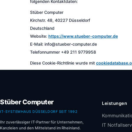
folgenden Kontaktdaten:
Stüber Computer
Kirchstr. 48, 40227 Düsseldorf
Deutschland
Website:
https://www.stueber-computer.de
E-Mail:
info@
stueber-computer.de
Telefonnummer +49 211 9779958
Diese Cookie-Richtlinie wurde mit
cookiedatabase.o
Stüber Computer
Leistungen
IT-SYSTEMHAUS DÜSSELDORF SEIT 1992
Kommunikati
Ihr zuverlässiger IT-Partner für Unternehmen,
IT Notfallser
Kanzleien und den Mittelstand im Rheinland.