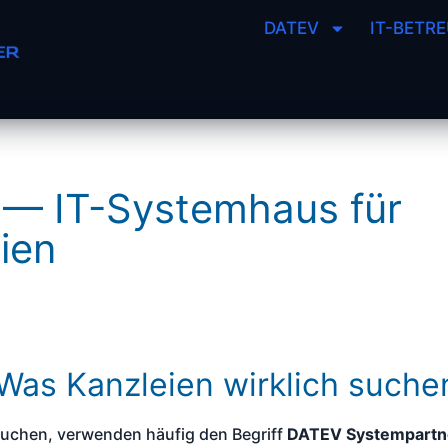
DATEV
IT-BETR
 — IT-Systemhaus für
ien
Was Kanzleien wirklich suche
 suchen, verwenden häufig den Begriff
DATEV Systempartn