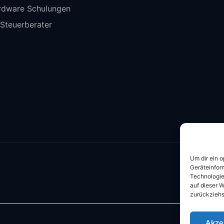
rdware Schulungen
 Steuerberater
Um dir ein 
Geräteinfor
Technologie
auf dieser W
zurückziehs
Akze