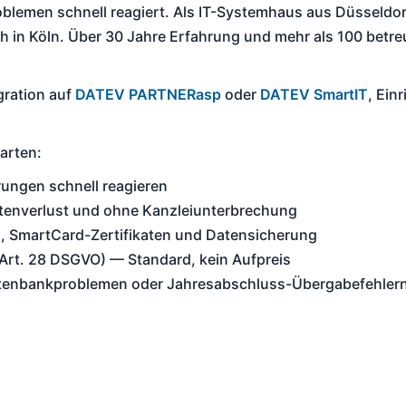
oblemen schnell reagiert. Als IT-Systemhaus aus Düsseldor
h in Köln. Über 30 Jahre Erfahrung und mehr als 100 betr
gration auf
DATEV PARTNERasp
oder
DATEV SmartIT
, Ein
arten:
rungen schnell reagieren
tenverlust und ohne Kanzleiunterbrechung
n, SmartCard-Zertifikaten und Datensicherung
Art. 28 DSGVO) — Standard, kein Aufpreis
atenbankproblemen oder Jahresabschluss-Übergabefehler