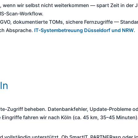
t, wenn wir selbst nicht weiterkommen — spart Zeit in der
MS-Scan-Workflow.
GVO, dokumentierte TOMs, sichere Fernzugriffe — Standard
nach Absprache.
IT-Systembetreuung Düsseldorf und NRW
.
ln
ote-Zugriff beheben. Datenbankfehler, Update-Probleme 
 Eingriffe fahren wir nach Köln (ca. 45 km, 35–45 Minuten)
 vollständig unterstützt. Ob SmartIT, PARTNERasp oder lokal