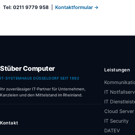
Tel: 0211 9779 958
|
Kontaktformular →
Stüber Computer
Leistungen
IT-SYSTEMHAUS DÜSSELDORF SEIT 1992
Kommunikati
Ihr zuverlässiger IT-Partner für Unternehmen,
IT Notfallser
Kanzleien und den Mittelstand im Rheinland.
IT Dienstleis
Cloud Serve
IT Security
Kontakt
DATEV